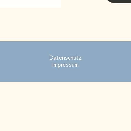
Notwendig
Diese
Cookies
sind nicht
optional
Datenschutz
sondern
notwendig
Impressum
für die
Verwendung
der Seite.
Statistiken
Um die
Funktionalität
der Website
zu
verbessern
nutzen wir
Statistiken.